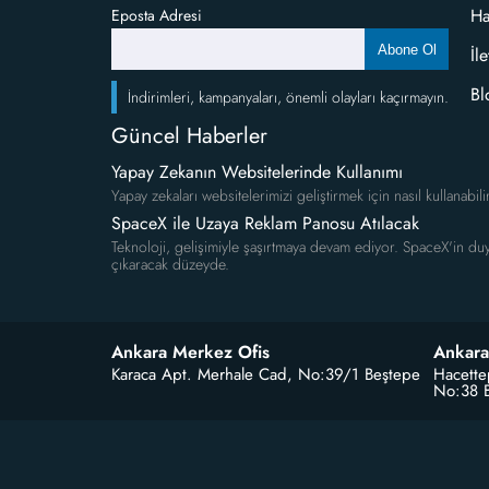
Ha
Eposta Adresi
Abone Ol
İl
Bl
İndirimleri, kampanyaları, önemli olayları kaçırmayın.
Güncel Haberler
Yapay Zekanın Websitelerinde Kullanımı
Yapay zekaları websitelerimizi geliştirmek için nasıl kullanabili
SpaceX ile Uzaya Reklam Panosu Atılacak
Teknoloji, gelişimiyle şaşırtmaya devam ediyor. SpaceX'in duy
çıkaracak düzeyde.
Ankara Merkez Ofis
Ankara
Karaca Apt. Merhale Cad, No:39/1 Beştepe
Hacette
No:38 