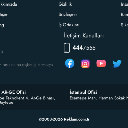
kkımızda
Gizlilik
İns
etişim
Sözleşme
Ban
og
İş Ortakları
Şik
İletişim Kanalları
7556
444
riz
urusu ise bu şaşkınlığı nirvanaya
 AR-GE Ofisi
İstanbul Ofisi
pe Teknokent 4. Ar-Ge Binası,
Esentepe Mah. Harman Sokak 
Beytepe
©2003-2026 Reklam.com.tr