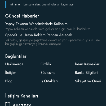
İndirimleri, kampanyaları, önemli olayları kaçırmayın.
Güncel Haberler
Yapay Zekanın Websitelerinde Kullanımı
Yapay zekaları websitelerimizi geliştirmek için nasıl kullanabiliriz
SpaceX ile Uzaya Reklam Panosu Atılacak
Teknoloji, gelişimiyle şaşırtmaya devam ediyor. SpaceX'in duyurusu ise
bu şaşkınlığı nirvanaya çıkaracak düzeyde.
Bağlantılar
Hakkımızda
Gizlilik
İnsan Kaynakları
İletişim
Sözleşme
Banka Bilgileri
Blog
İş Ortakları
Şikayet ve Öneri
İletişim Kanalları