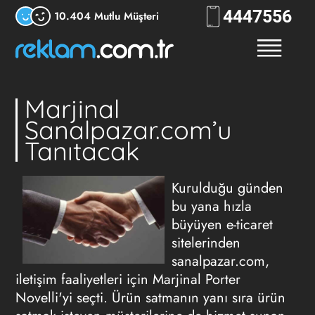
444
RKLM
10.404 Mutlu Müşteri
Marjinal
Sanalpazar.com’u
Tanıtacak
Kurulduğu günden
bu yana hızla
büyüyen e-ticaret
sitelerinden
sanalpazar.com,
iletişim faaliyetleri için Marjinal Porter
Novelli'yi seçti. Ürün satmanın yanı sıra ürün