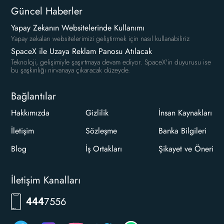
Güncel Haberler
Yapay Zekanın Websitelerinde Kullanımı
Yapay zekaları websitelerimizi geliştirmek için nasıl kullanabiliriz
SpaceX ile Uzaya Reklam Panosu Atılacak
Teknoloji, gelişimiyle şaşırtmaya devam ediyor. SpaceX'in duyurusu ise
bu şaşkınlığı nirvanaya çıkaracak düzeyde.
Bağlantılar
Hakkımızda
Gizlilik
İnsan Kaynakları
İletişim
Sözleşme
Banka Bilgileri
Blog
İş Ortakları
Şikayet ve Öneri
İletişim Kanalları
RKLM
444