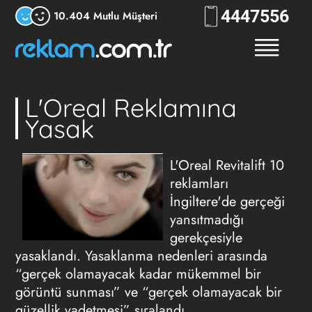
444
RKLM
10.404 Mutlu Müşteri
L'Oreal Reklamına
Yasak
L'Oreal Revitalift 10
reklamları
İngiltere'de gerçeği
yansıtmadığı
gerekçesiyle
yasaklandı. Yasaklanma nedenleri arasında
“gerçek olamayacak kadar mükemmel bir
görüntü sunması” ve “gerçek olamayacak bir
güzellik vadetmesi” sıralandı.