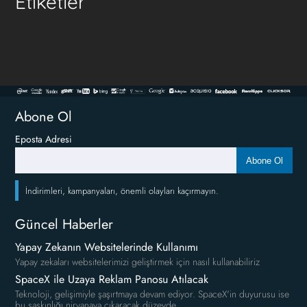
Etiketler
Abone Ol
Eposta Adresi
Abone Ol
İndirimleri, kampanyaları, önemli olayları kaçırmayın.
Güncel Haberler
Yapay Zekanın Websitelerinde Kullanımı
Yapay zekaları websitelerimizi geliştirmek için nasıl kullanabiliriz
SpaceX ile Uzaya Reklam Panosu Atılacak
Teknoloji, gelişimiyle şaşırtmaya devam ediyor. SpaceX'in duyurusu ise
bu şaşkınlığı nirvanaya çıkaracak düzeyde.