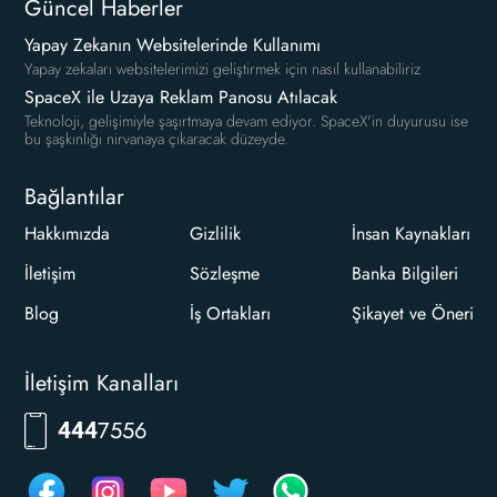
Güncel Haberler
Yapay Zekanın Websitelerinde Kullanımı
Yapay zekaları websitelerimizi geliştirmek için nasıl kullanabiliriz
SpaceX ile Uzaya Reklam Panosu Atılacak
Teknoloji, gelişimiyle şaşırtmaya devam ediyor. SpaceX'in duyurusu ise
bu şaşkınlığı nirvanaya çıkaracak düzeyde.
Bağlantılar
Hakkımızda
Gizlilik
İnsan Kaynakları
İletişim
Sözleşme
Banka Bilgileri
Blog
İş Ortakları
Şikayet ve Öneri
İletişim Kanalları
RKLM
444