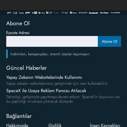
Abone Ol
Eposta Adresi
Abone Ol
İndirimleri, kampanyaları, önemli olayları kaçırmayın.
Güncel Haberler
Yapay Zekanın Websitelerinde Kullanımı
Yapay zekaları websitelerimizi geliştirmek için nasıl kullanabiliriz
SpaceX ile Uzaya Reklam Panosu Atılacak
Teknoloji, gelişimiyle şaşırtmaya devam ediyor. SpaceX'in duyurusu ise
bu şaşkınlığı nirvanaya çıkaracak düzeyde.
Bağlantılar
Hakkımızda
Gizlilik
İnsan Kaynakları