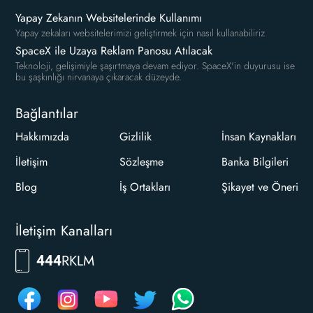
Yapay Zekanın Websitelerinde Kullanımı
Yapay zekaları websitelerimizi geliştirmek için nasıl kullanabiliriz
SpaceX ile Uzaya Reklam Panosu Atılacak
Teknoloji, gelişimiyle şaşırtmaya devam ediyor. SpaceX'in duyurusu ise
bu şaşkınlığı nirvanaya çıkaracak düzeyde.
Bağlantılar
Hakkımızda
Gizlilik
İnsan Kaynakları
İletişim
Sözleşme
Banka Bilgileri
Blog
İş Ortakları
Şikayet ve Öneri
İletişim Kanalları
RKLM
444