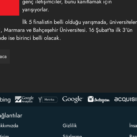
genç iletişimciler, bunu kanıtlamak için
yarışıyorlar.
İlk 5 finalistin belli olduğu yarışmada, üniversiteler
i, Marmara ve Bahçeşehir Üniversitesi. 16 Şubat'ta ilk 3'ün
e ise birinci belli olacak.
raca
ğlantılar
kkımızda
Gizlilik
İns
etişim
Sözleşme
Ban