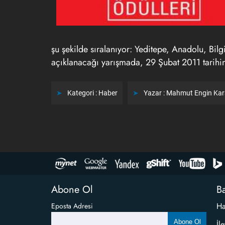
şu şekilde sıralanıyor: Yeditepe, Anadolu, Bilg
açıklanacağı yarışmada, 29 Şubat 2011 tarihind
Kategori :
Haber
Yazar :
Mahmut Engin Ka
Abone Ol
Ba
Ha
Eposta Adresi
Abone Ol
İl