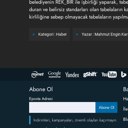
belediyenin REK_BİR ile işbirliği yaparak, tabe
duran ve belirsiz standarları olan tabelaların 
kirliliğine sebep olmayacak tabelaların yapılmas
Kategori :
Haber
Yazar :
Mahmut Engin Ka
Abone Ol
Ba
Ha
Eposta Adresi
Abone Ol
İl
Bl
İndirimleri, kampanyaları, önemli olayları kaçırmayın.