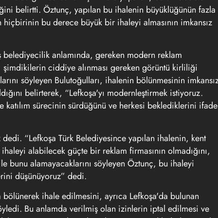
ni belirtti. Öztunç, yapılan bu ihalenin büyüklüğünün fazla
 hiçbirinin bu derece büyük bir ihaleyi almasının imkansız
ş belediyecilik anlamında, gereken modern reklam
 şimdikilerin ciddiye alınması gereken görüntü kirliliği
larını söyleyen Bulutoğulları, ihalenin bölünmesinin imkansı
dığını belirterek, “Lefkoşa'yı modernleştirmek istiyoruz.
ye katılım sürecinin sürdüğünü ve herkesi beklediklerini ifade
z dedi. “Lefkoşa Türk Belediyesince yapılan ihalenin, kent
li ihaleyi alabilecek güçte bir reklam firmasının olmadığını,
bile bunu alamayacaklarını söyleyen Öztunç, bu ihaleyi
erini düşünüyoruz” dedi.
a bölünerek ihale edilmesini, ayrıca Lefkoşa'da bulunan
söyledi. Bu anlamda verilmiş olan izinlerin iptal edilmesi ve