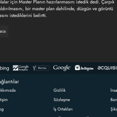
lalar için Master Planın hazırlanmasını istedik dedi. Çarpık
kaldırılmasını, bir master plan dahilinde, düzgün ve görüntü
ını istediklerini belirtti.
raca
ğlantılar
kkımızda
Gizlilik
İns
etişim
Sözleşme
Ban
og
İş Ortakları
Şik