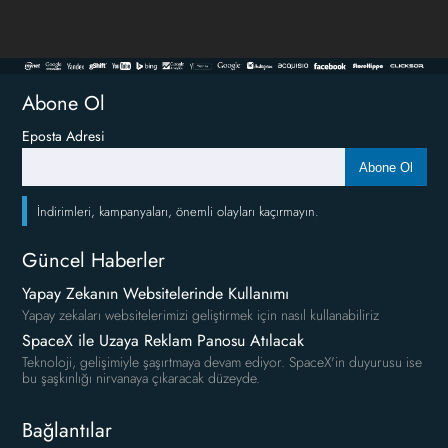
Abone Ol
Eposta Adresi
Abone Ol
İndirimleri, kampanyaları, önemli olayları kaçırmayın.
Güncel Haberler
Yapay Zekanın Websitelerinde Kullanımı
Yapay zekaları websitelerimizi geliştirmek için nasıl kullanabiliriz
SpaceX ile Uzaya Reklam Panosu Atılacak
Teknoloji, gelişimiyle şaşırtmaya devam ediyor. SpaceX'in duyurusu ise
bu şaşkınlığı nirvanaya çıkaracak düzeyde.
Bağlantılar