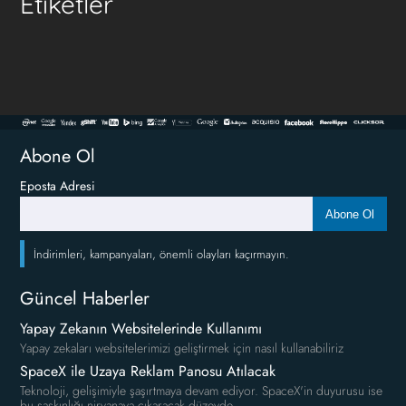
Etiketler
Abone Ol
Eposta Adresi
Abone Ol
İndirimleri, kampanyaları, önemli olayları kaçırmayın.
Güncel Haberler
Yapay Zekanın Websitelerinde Kullanımı
Yapay zekaları websitelerimizi geliştirmek için nasıl kullanabiliriz
SpaceX ile Uzaya Reklam Panosu Atılacak
Teknoloji, gelişimiyle şaşırtmaya devam ediyor. SpaceX'in duyurusu ise
bu şaşkınlığı nirvanaya çıkaracak düzeyde.