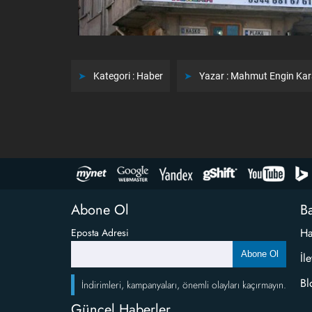
Kategori :
Haber
Yazar :
Mahmut Engin Ka
Abone Ol
Ba
Ha
Eposta Adresi
Abone Ol
İl
Bl
İndirimleri, kampanyaları, önemli olayları kaçırmayın.
Güncel Haberler