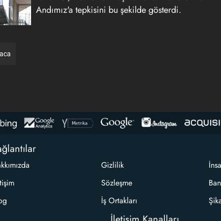
Andımız'a tepkisini bu şekilde gösterdi.
raca
ğlantılar
kkımızda
Gizlilik
İns
etişim
Sözleşme
Ban
og
İş Ortakları
Şik
İletişim Kanalları