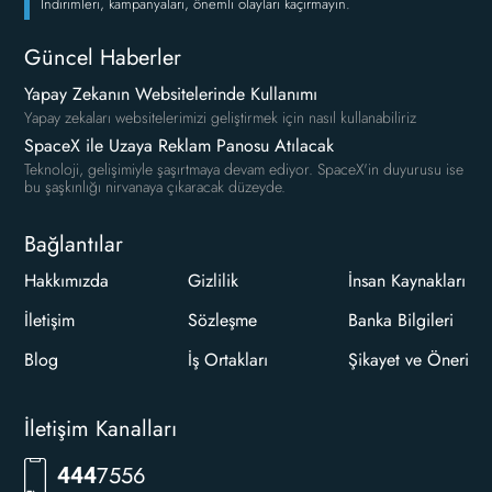
İndirimleri, kampanyaları, önemli olayları kaçırmayın.
Güncel Haberler
Yapay Zekanın Websitelerinde Kullanımı
Yapay zekaları websitelerimizi geliştirmek için nasıl kullanabiliriz
SpaceX ile Uzaya Reklam Panosu Atılacak
Teknoloji, gelişimiyle şaşırtmaya devam ediyor. SpaceX'in duyurusu ise
bu şaşkınlığı nirvanaya çıkaracak düzeyde.
Bağlantılar
Hakkımızda
Gizlilik
İnsan Kaynakları
İletişim
Sözleşme
Banka Bilgileri
Blog
İş Ortakları
Şikayet ve Öneri
İletişim Kanalları
7556
444