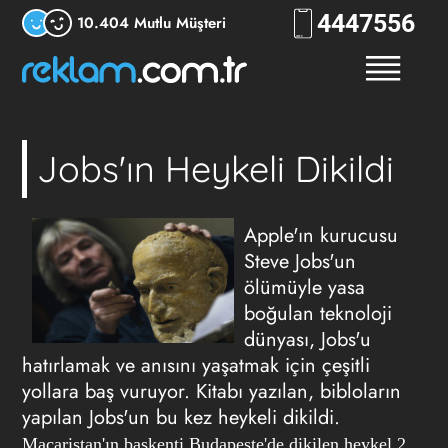
444
7556
10.404 Mutlu Müşteri
Jobs'ın Heykeli Dikildi
Apple'ın kurucusu
Steve Jobs'un
ölümüyle yasa
boğulan teknoloji
dünyası, Jobs'u
hatırlamak ve anısını yaşatmak için çeşitli
yollara baş vuruyor. Kitabı yazılan, bibloların
yapılan Jobs'un bu kez heykeli dikildi.
Macaristan'ın başkenti Budapeşte'de dikilen heykel 2