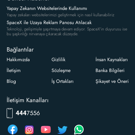
Yapay Zekanın Websitelerinde Kullanımı
Yapay zekaları websitelerimizi geliştirmek için nasıl kullanabiliriz
SpaceX ile Uzaya Reklam Panosu Atılacak
Teknoloji, gelişimiyle şaşırtmaya devam ediyor. SpaceX'in duyurusu ise
bu şaşkınlığı nirvanaya çıkaracak düzeyde.
Bağlantılar
Hakkımızda
Gizlilik
İnsan Kaynakları
İletişim
Sözleşme
Banka Bilgileri
Blog
İş Ortakları
Şikayet ve Öneri
İletişim Kanalları
7556
444