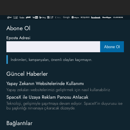
Abone Ol
Eposta Adresi
Abone Ol
İndirimleri, kampanyaları, önemli olayları kaçırmayın.
Güncel Haberler
Yapay Zekanın Websitelerinde Kullanımı
Yapay zekaları websitelerimizi geliştirmek için nasıl kullanabiliriz
SpaceX ile Uzaya Reklam Panosu Atılacak
Teknoloji, gelişimiyle şaşırtmaya devam ediyor. SpaceX'in duyurusu ise
bu şaşkınlığı nirvanaya çıkaracak düzeyde.
Bağlantılar