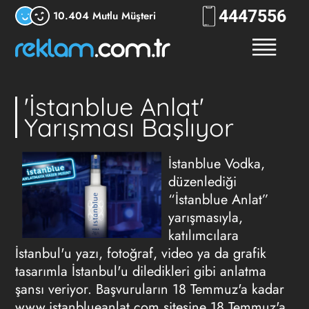
444
RKLM
10.404 Mutlu Müşteri
'İstanblue Anlat'
Yarışması Başlıyor
İstanblue Vodka,
düzenlediği
“İstanblue Anlat”
yarışmasıyla,
katılımcılara
İstanbul'u yazı, fotoğraf, video ya da grafik
tasarımla İstanbul'u diledikleri gibi anlatma
şansı veriyor. Başvuruların 18 Temmuz'a kadar
www.istanblueanlat.com sitesine 18 Temmuz'a