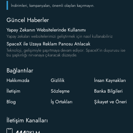
İndirimleri, kampanyaları, önemli olayları kaçırmayın.
Güncel Haberler
Yapay Zekanın Websitelerinde Kullanımı
Yapay zekaları websitelerimizi geliştirmek için nasıl kullanabiliriz
SpaceX ile Uzaya Reklam Panosu Atılacak
Teknoloji, gelişimiyle şaşırtmaya devam ediyor. SpaceX'in duyurusu ise
bu şaşkınlığı nirvanaya çıkaracak düzeyde.
Bağlantılar
Hakkımızda
Gizlilik
İnsan Kaynakları
İletişim
Sözleşme
Banka Bilgileri
Blog
İş Ortakları
Şikayet ve Öneri
İletişim Kanalları