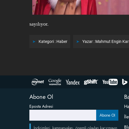
sayılıyor.
Kategori :
Haber
Yazar :
Mahmut Engin Ka
Abone Ol
Ba
Ha
Eposta Adresi
Abone Ol
İl
Bl
İndirimleri, kampanyaları, önemli olayları kaçırmayın.