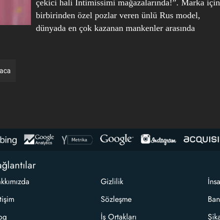
çekici hali Intimissimi mağazalarında!”. Marka için
birbirinden özel pozlar veren ünlü Rus model,
dünyada en çok kazanan mankenler arasında
raca
ğlantılar
kkımızda
Gizlilik
İns
etişim
Sözleşme
Ban
og
İş Ortakları
Şik