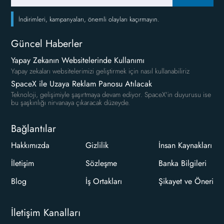
İndirimleri, kampanyaları, önemli olayları kaçırmayın.
Güncel Haberler
Yapay Zekanın Websitelerinde Kullanımı
Yapay zekaları websitelerimizi geliştirmek için nasıl kullanabiliriz
SpaceX ile Uzaya Reklam Panosu Atılacak
Teknoloji, gelişimiyle şaşırtmaya devam ediyor. SpaceX'in duyurusu ise
bu şaşkınlığı nirvanaya çıkaracak düzeyde.
Bağlantılar
Hakkımızda
Gizlilik
İnsan Kaynakları
İletişim
Sözleşme
Banka Bilgileri
Blog
İş Ortakları
Şikayet ve Öneri
İletişim Kanalları