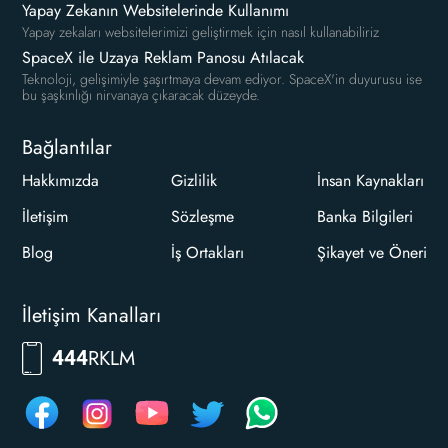
Yapay Zekanın Websitelerinde Kullanımı
Yapay zekaları websitelerimizi geliştirmek için nasıl kullanabiliriz
SpaceX ile Uzaya Reklam Panosu Atılacak
Teknoloji, gelişimiyle şaşırtmaya devam ediyor. SpaceX'in duyurusu ise
bu şaşkınlığı nirvanaya çıkaracak düzeyde.
Bağlantılar
Hakkımızda
Gizlilik
İnsan Kaynakları
İletişim
Sözleşme
Banka Bilgileri
Blog
İş Ortakları
Şikayet ve Öneri
İletişim Kanalları
RKLM
444