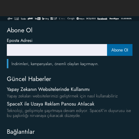
Abone Ol
Eposta Adresi
Abone Ol
İndirimleri, kampanyaları, önemli olayları kaçırmayın.
Güncel Haberler
Yapay Zekanın Websitelerinde Kullanımı
Yapay zekaları websitelerimizi geliştirmek için nasıl kullanabiliriz
SpaceX ile Uzaya Reklam Panosu Atılacak
Teknoloji, gelişimiyle şaşırtmaya devam ediyor. SpaceX'in duyurusu ise
bu şaşkınlığı nirvanaya çıkaracak düzeyde.
Bağlantılar