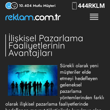
444
RKLM
10.404 Mutlu Müşteri
İlişkisel Pazarlama
Faaliyetlerinin
Avantajları
Sürekli olarak yeni
müşteriler elde
etmeyi hedefleyen
geleneksel
pazarlama
yöntemlerinden farklı
olarak ilişkisel pazarlama faaliyetlerinde