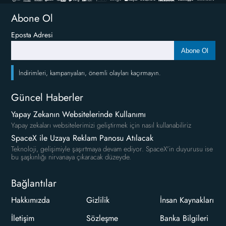
Abone Ol
Eposta Adresi
Abone Ol
İndirimleri, kampanyaları, önemli olayları kaçırmayın.
Güncel Haberler
Yapay Zekanın Websitelerinde Kullanımı
Yapay zekaları websitelerimizi geliştirmek için nasıl kullanabiliriz
SpaceX ile Uzaya Reklam Panosu Atılacak
Teknoloji, gelişimiyle şaşırtmaya devam ediyor. SpaceX'in duyurusu ise
bu şaşkınlığı nirvanaya çıkaracak düzeyde.
Bağlantılar
Hakkımızda
Gizlilik
İnsan Kaynakları
İletişim
Sözleşme
Banka Bilgileri