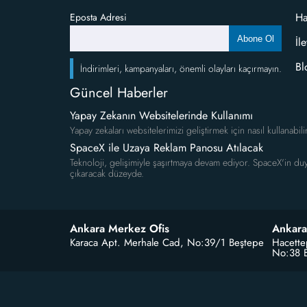
Ha
Eposta Adresi
Abone Ol
İl
Bl
İndirimleri, kampanyaları, önemli olayları kaçırmayın.
Güncel Haberler
Yapay Zekanın Websitelerinde Kullanımı
Yapay zekaları websitelerimizi geliştirmek için nasıl kullanabili
SpaceX ile Uzaya Reklam Panosu Atılacak
Teknoloji, gelişimiyle şaşırtmaya devam ediyor. SpaceX'in duy
çıkaracak düzeyde.
Ankara Merkez Ofis
Ankara
Karaca Apt. Merhale Cad, No:39/1 Beştepe
Hacette
No:38 