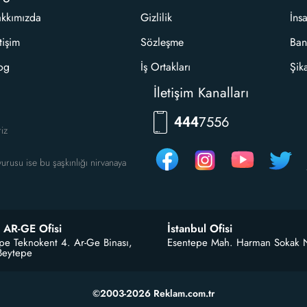
kkımızda
Gizlilik
İns
etişim
Sözleşme
Ban
og
İş Ortakları
Şik
İletişim Kanalları
RKLM
444
riz
urusu ise bu şaşkınlığı nirvanaya
 AR-GE Ofisi
İstanbul Ofisi
pe Teknokent 4. Ar-Ge Binası,
Esentepe Mah. Harman Sokak 
Beytepe
©2003-2026 Reklam.com.tr