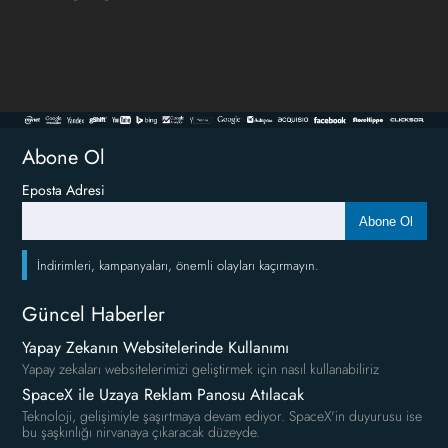
Abone Ol
Eposta Adresi
Abone Ol
İndirimleri, kampanyaları, önemli olayları kaçırmayın.
Güncel Haberler
Yapay Zekanın Websitelerinde Kullanımı
Yapay zekaları websitelerimizi geliştirmek için nasıl kullanabiliriz
SpaceX ile Uzaya Reklam Panosu Atılacak
Teknoloji, gelişimiyle şaşırtmaya devam ediyor. SpaceX'in duyurusu ise
bu şaşkınlığı nirvanaya çıkaracak düzeyde.