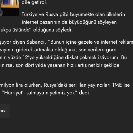
dile getirdi.
Türkiye ve Rusya gibi büyümekte olan ülkelerin
internet pazarının da büyüdüğünü söyleyen
dukça üstünde” olduğunu söyledi.
uşuyor diyen Sabancı, “Bunun içine gazete ve internet rekla
in payının giderek artmakta olduğuna, son verilere göre
yının yüzde 12'ye yükseldiğine dikkat çekmek istiyorum. Bu
ırsa, son dört yılda yaşanan hızlı artış net bir şekilde
milyon lira olurken, Rusya'daki seri ilan yayıncıları TME ise
da “Hürriyet'i satmaya niyetimiz yok” dedi.
raca