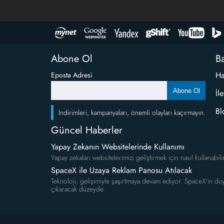
Abone Ol
Ba
Ha
Eposta Adresi
Abone Ol
İl
Bl
İndirimleri, kampanyaları, önemli olayları kaçırmayın.
Güncel Haberler
Yapay Zekanın Websitelerinde Kullanımı
Yapay zekaları websitelerimizi geliştirmek için nasıl kullanabili
SpaceX ile Uzaya Reklam Panosu Atılacak
Teknoloji, gelişimiyle şaşırtmaya devam ediyor. SpaceX'in duy
çıkaracak düzeyde.