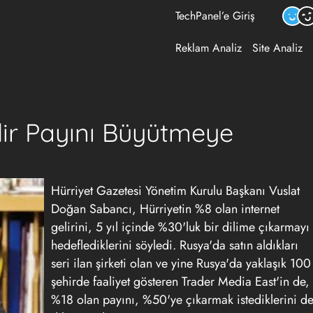
TechPanel’e Giriş
Reklam Analiz
Site Analiz
elir Payını Büyütmeye
Hürriyet Gazetesi Yönetim Kurulu Başkanı Vuslat
Doğan Sabancı, Hürriyetin %8 olan internet
gelirini, 5 yıl içinde %30'luk bir dilime çıkarmayı
hedeflediklerini söyledi. Rusya'da satın aldıkları
seri ilan şirketi olan ve yine Rusya'da yaklaşık 100
şehirde faaliyet gösteren Trader Media East'in de,
%18 olan payını, %50'ye çıkarmak istediklerini d