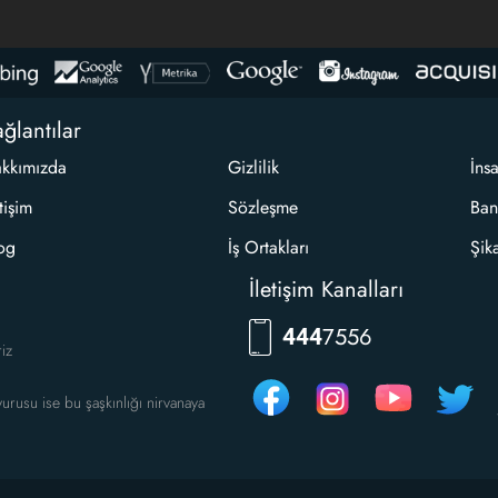
ğlantılar
kkımızda
Gizlilik
İns
etişim
Sözleşme
Ban
og
İş Ortakları
Şik
İletişim Kanalları
7556
444
riz
urusu ise bu şaşkınlığı nirvanaya