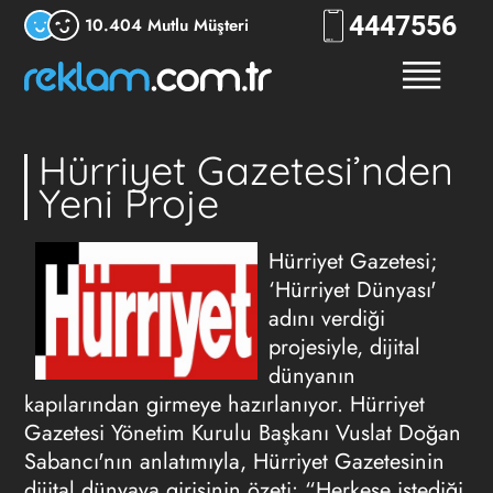
444
7556
10.404 Mutlu Müşteri
Hürriyet Gazetesi’nden
Yeni Proje
Hürriyet Gazetesi;
‘Hürriyet Dünyası'
adını verdiği
projesiyle, dijital
dünyanın
kapılarından girmeye hazırlanıyor. Hürriyet
Gazetesi Yönetim Kurulu Başkanı Vuslat Doğan
Sabancı'nın anlatımıyla, Hürriyet Gazetesinin
dijital dünyaya girişinin özeti: “Herkese istediği