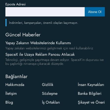
Eposta Adresi
Abone Ol
İndirimleri, kampanyaları, önemli olayları kaçırmayın.
Güncel Haberler
Yapay Zekanın Websitelerinde Kullanımı
Yapay zekaları websitelerimizi geliştirmek için nasıl kullanabiliriz
SpaceX ile Uzaya Reklam Panosu Atılacak
Teknoloji, gelişimiyle şaşırtmaya devam ediyor. SpaceX'in duyurusu ise
bu şaşkınlığı nirvanaya çıkaracak düzeyde.
Bağlantılar
Hakkımızda
Gizlilik
İnsan Kaynakları
İletişim
Sözleşme
Banka Bilgileri
Blog
İş Ortakları
Şikayet ve Öneri