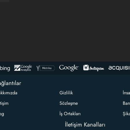
ğlantılar
kkımızda
Gizlilik
İns
etişim
Sözleşme
Ban
og
İş Ortakları
Şik
İletişim Kanalları