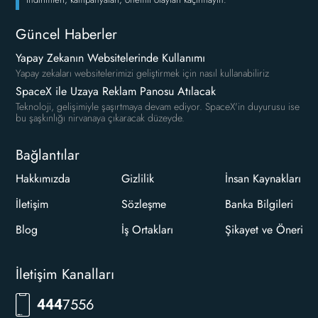
Güncel Haberler
Yapay Zekanın Websitelerinde Kullanımı
Yapay zekaları websitelerimizi geliştirmek için nasıl kullanabiliriz
SpaceX ile Uzaya Reklam Panosu Atılacak
Teknoloji, gelişimiyle şaşırtmaya devam ediyor. SpaceX'in duyurusu ise
bu şaşkınlığı nirvanaya çıkaracak düzeyde.
Bağlantılar
Hakkımızda
Gizlilik
İnsan Kaynakları
İletişim
Sözleşme
Banka Bilgileri
Blog
İş Ortakları
Şikayet ve Öneri
İletişim Kanalları
RKLM
444