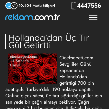
444
RKLM
10.404 Mutlu Müşteri
Hollanda’dan Üç Tır
Gül Getirtti
Ciceksepeti.com
Sevgililer Günü
kapsamında
Hollanda'dan
getirttiği 700 bin
adet gülü Türkiye'deki 190 noktaya dağıttı.
Online çiçek sitesi, üç tıra sığdırdığı güller için
saniyede bir çağrı almayı bekliyor. Çağrı
merkezini 7 kat büyüten site, Bitlis'teki bir çağrı