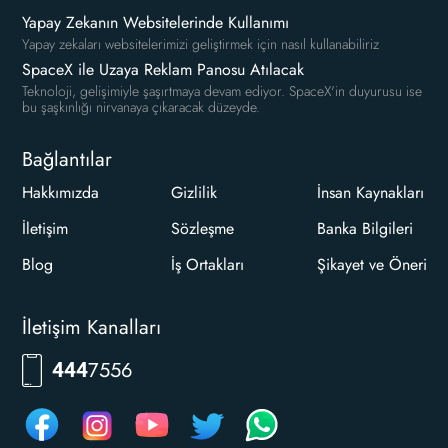
Yapay Zekanın Websitelerinde Kullanımı
Yapay zekaları websitelerimizi geliştirmek için nasıl kullanabiliriz
SpaceX ile Uzaya Reklam Panosu Atılacak
Teknoloji, gelişimiyle şaşırtmaya devam ediyor. SpaceX'in duyurusu ise
bu şaşkınlığı nirvanaya çıkaracak düzeyde.
Bağlantılar
Hakkımızda
Gizlilik
İnsan Kaynakları
İletişim
Sözleşme
Banka Bilgileri
Blog
İş Ortakları
Şikayet ve Öneri
İletişim Kanalları
7556
444