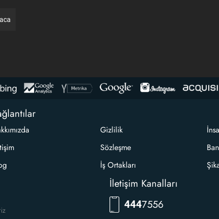
raca
ğlantılar
kkımızda
Gizlilik
İns
etişim
Sözleşme
Ban
og
İş Ortakları
Şik
İletişim Kanalları
7556
444
riz