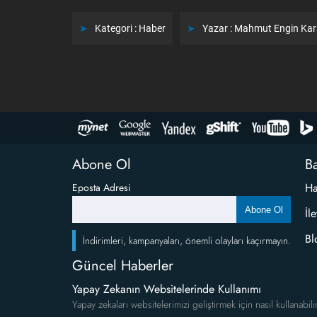
Kategori :
Haber
Yazar :
Mahmut Engin Ka
Abone Ol
Ba
Ha
Eposta Adresi
Abone Ol
İl
Bl
İndirimleri, kampanyaları, önemli olayları kaçırmayın.
Güncel Haberler
Yapay Zekanın Websitelerinde Kullanımı
Yapay zekaları websitelerimizi geliştirmek için nasıl kullanabili