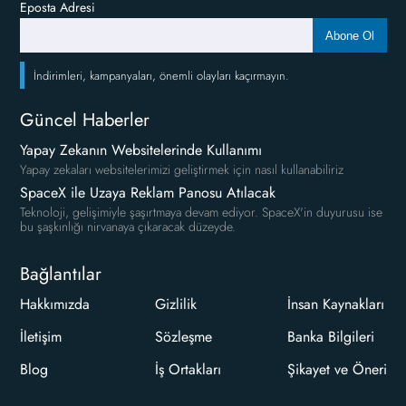
Eposta Adresi
Abone Ol
İndirimleri, kampanyaları, önemli olayları kaçırmayın.
Güncel Haberler
Yapay Zekanın Websitelerinde Kullanımı
Yapay zekaları websitelerimizi geliştirmek için nasıl kullanabiliriz
SpaceX ile Uzaya Reklam Panosu Atılacak
Teknoloji, gelişimiyle şaşırtmaya devam ediyor. SpaceX'in duyurusu ise
bu şaşkınlığı nirvanaya çıkaracak düzeyde.
Bağlantılar
Hakkımızda
Gizlilik
İnsan Kaynakları
İletişim
Sözleşme
Banka Bilgileri
Blog
İş Ortakları
Şikayet ve Öneri