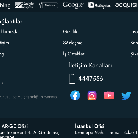
ğlantılar
kkımızda
Gizlilik
İns
etişim
Sözleşme
Ban
og
İş Ortakları
Şik
İletişim Kanalları
RKLM
444
riz
urusu ise bu şaşkınlığı nirvanaya
 AR-GE Ofisi
İstanbul Ofisi
pe Teknokent 4. Ar-Ge Binası,
Esentepe Mah. Harman Sokak 
Beytepe