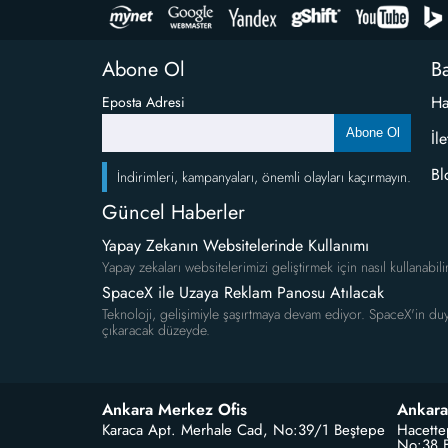
Abone Ol
Ba
Ha
Eposta Adresi
Abone Ol
İl
Bl
İndirimleri, kampanyaları, önemli olayları kaçırmayın.
Güncel Haberler
Yapay Zekanın Websitelerinde Kullanımı
Yapay zekaları websitelerimizi geliştirmek için nasıl kullanabili
SpaceX ile Uzaya Reklam Panosu Atılacak
Teknoloji, gelişimiyle şaşırtmaya devam ediyor. SpaceX'in duy
çıkaracak düzeyde.
Ankara Merkez Ofis
Ankara
Karaca Apt. Merhale Cad, No:39/1 Beştepe
Hacette
No:38 