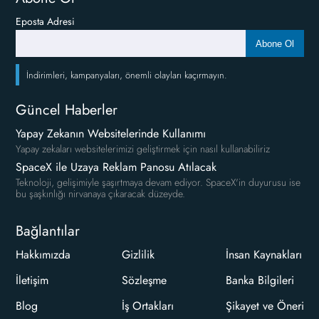
Eposta Adresi
Abone Ol
İndirimleri, kampanyaları, önemli olayları kaçırmayın.
Güncel Haberler
Yapay Zekanın Websitelerinde Kullanımı
Yapay zekaları websitelerimizi geliştirmek için nasıl kullanabiliriz
SpaceX ile Uzaya Reklam Panosu Atılacak
Teknoloji, gelişimiyle şaşırtmaya devam ediyor. SpaceX'in duyurusu ise
bu şaşkınlığı nirvanaya çıkaracak düzeyde.
Bağlantılar
Hakkımızda
Gizlilik
İnsan Kaynakları
İletişim
Sözleşme
Banka Bilgileri
Blog
İş Ortakları
Şikayet ve Öneri