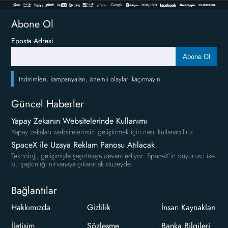
Abone Ol
Eposta Adresi
Abone Ol
İndirimleri, kampanyaları, önemli olayları kaçırmayın.
Güncel Haberler
Yapay Zekanın Websitelerinde Kullanımı
Yapay zekaları websitelerimizi geliştirmek için nasıl kullanabiliriz
SpaceX ile Uzaya Reklam Panosu Atılacak
Teknoloji, gelişimiyle şaşırtmaya devam ediyor. SpaceX'in duyurusu ise
bu şaşkınlığı nirvanaya çıkaracak düzeyde.
Bağlantılar
Hakkımızda
Gizlilik
İnsan Kaynakları
İletişim
Sözleşme
Banka Bilgileri