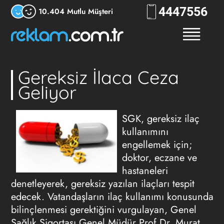
444
7556
10.404 Mutlu Müşteri
Gereksiz İlaca Ceza
Geliyor
SGK, gereksiz ilaç
kullanımını
engellemek için;
doktor, eczane ve
hastaneleri
denetleyerek, gereksiz yazılan ilaçları tespit
edecek. Vatandaşların ilaç kullanımı konusunda
bilinçlenmesi gerektiğini vurgulayan, Genel
Sağlık Sigortası Genel Müdür Prof Dr. Murat