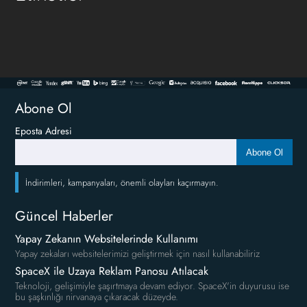
Abone Ol
Eposta Adresi
Abone Ol
İndirimleri, kampanyaları, önemli olayları kaçırmayın.
Güncel Haberler
Yapay Zekanın Websitelerinde Kullanımı
Yapay zekaları websitelerimizi geliştirmek için nasıl kullanabiliriz
SpaceX ile Uzaya Reklam Panosu Atılacak
Teknoloji, gelişimiyle şaşırtmaya devam ediyor. SpaceX'in duyurusu ise
bu şaşkınlığı nirvanaya çıkaracak düzeyde.