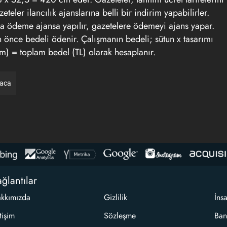
eler ilancılık ajanslarına belli bir indirim yapabilirler.
orsa ödeme ajansa yapılır, gazetelere ödemeyi ajans yapar.
an önce bedeli ödenir. Çalışmanın bedeli; sütun x tasarımı
/cm) = toplam bedel (TL) olarak hesaplanır.
raca
ğlantılar
kkımızda
Gizlilik
İns
etişim
Sözleşme
Ban