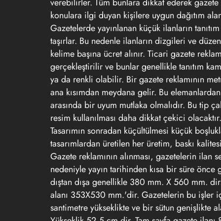
verebilirler. Tüm bunlara dikkat ederek
gazete
konulara ilgi duyan kişilere uygun dağıtım alanı
Gazetelerde yayınlanan küçük ilanların tanıtım ö
taşırlar. Bu nedenle ilanların dizgileri ve düze
kelime başına ücret alınır. Ticari
gazete reklam
gerçekleştirilir ve bunlar genellikle tanıtım ka
ya da renkli olabilir. Bir
gazete reklamının
metn
ana kısımdan meydana gelir. Bu elemanlardan b
arasında bir uyum mutlaka olmalıdır. Bu tip ça
resim kullanılması daha dikkat çekici olacaktır
Tasarımın sonradan küçültülmesi küçük boşlukla
tasarımlardan üretilen her üretim, baskı kalitesi
Gazete reklamının
alınması, gazetelerin ilan ser
nedeniyle yayın tarihinden kısa bir süre önce g
dıştan dışa genellikle 380 mm. X 560 mm. di
alanı 353X530 mm.'dir. Gazetelerin bu işler içi
santimetre yükseklikte ve bir sütun genişlikte 
Yükseklik 52,5 cm dir. Tam sayfa gazete ilanı 