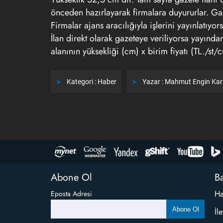
önceden hazırlayarak firmalara duyururlar. Gazet
Firmalar ajans aracılığıyla işlerini yayınlatıy
İlan direkt olarak gazeteye veriliyorsa yayınd
alanının yüksekliği (cm) x birim fiyatı (TL./st
Kategori :
Haber
Yazar :
Mahmut Engin Ka
Abone Ol
Ba
Ha
Eposta Adresi
Abone Ol
İl