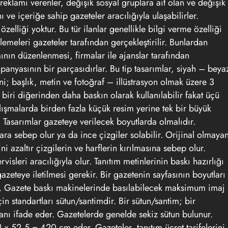
 reklamı
verenler, değişik sosyal gruplara ait olan ve değişik
 ve içeriğe sahip gazeteler aracılığıyla ulaşabilirler.
zelliği yoktur. Bu tür ilanlar genellikle bilgi verme özelliği
nlemeleri gazeteler tarafından gerçekleştirilir. Bunlardan
ının
düzenlenmesi, firmalar ile ajanslar tarafından
mpanyasının bir parçasıdırlar. Bu tip tasarımlar, siyah – beya
i; başlık, metin ve fotoğraf – illüstrasyon olmak üzere 3
iri diğerinden daha baskın olarak kullanılabilir fakat üçü
lışmalarda birden fazla küçük resim yerine tek bir büyük
. Tasarımlar gazeteye verilecek boyutlarda olmalıdır.
ra sebep olur ya da ince çizgiler solabilir. Orijinal olmaya
ni azaltır çizgilerin ve harflerin kırılmasına sebep olur.
visleri aracılığıyla olur. Tanıtım metinlerinin baskı hazırlığı
azeteye iletilmesi gerekir. Bir gazetenin sayfasının boyutları
r. Gazete baskı makinelerinde basılabilecek maksimum imaj
n standartları sütun/santimdir. Bir sütun/santim; bir
alanı ifade eder. Gazetelerde genelde sekiz sütun bulunur.
8 x 52,5 = 420 cm eder. Gazeteler, tanıtım ücret tarifelerini