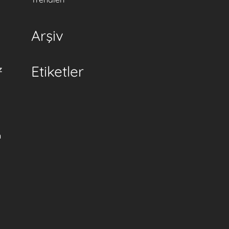
Arşiv
z
Etiketler
n