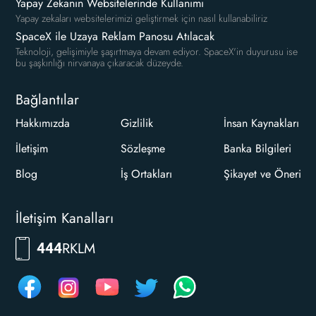
Yapay Zekanın Websitelerinde Kullanımı
Yapay zekaları websitelerimizi geliştirmek için nasıl kullanabiliriz
SpaceX ile Uzaya Reklam Panosu Atılacak
Teknoloji, gelişimiyle şaşırtmaya devam ediyor. SpaceX'in duyurusu ise
bu şaşkınlığı nirvanaya çıkaracak düzeyde.
Bağlantılar
Hakkımızda
Gizlilik
İnsan Kaynakları
İletişim
Sözleşme
Banka Bilgileri
Blog
İş Ortakları
Şikayet ve Öneri
İletişim Kanalları
RKLM
444