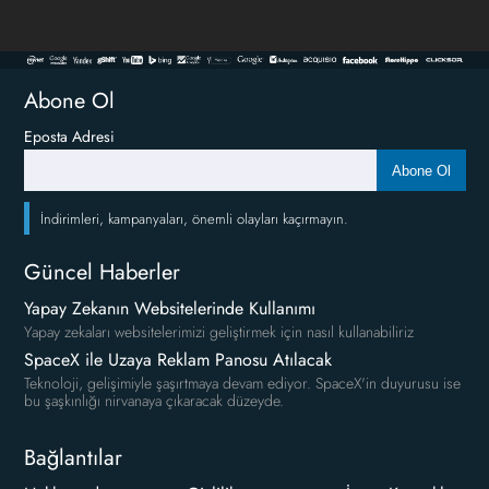
Abone Ol
Eposta Adresi
Abone Ol
İndirimleri, kampanyaları, önemli olayları kaçırmayın.
Güncel Haberler
Yapay Zekanın Websitelerinde Kullanımı
Yapay zekaları websitelerimizi geliştirmek için nasıl kullanabiliriz
SpaceX ile Uzaya Reklam Panosu Atılacak
Teknoloji, gelişimiyle şaşırtmaya devam ediyor. SpaceX'in duyurusu ise
bu şaşkınlığı nirvanaya çıkaracak düzeyde.
Bağlantılar