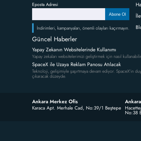
Ha
Eposta Adresi
Abone Ol
İl
Bl
İndirimleri, kampanyaları, önemli olayları kaçırmayın.
Güncel Haberler
Yapay Zekanın Websitelerinde Kullanımı
Yapay zekaları websitelerimizi geliştirmek için nasıl kullanabili
SpaceX ile Uzaya Reklam Panosu Atılacak
Teknoloji, gelişimiyle şaşırtmaya devam ediyor. SpaceX'in duy
çıkaracak düzeyde.
Ankara Merkez Ofis
Ankara
Karaca Apt. Merhale Cad, No:39/1 Beştepe
Hacette
No:38 