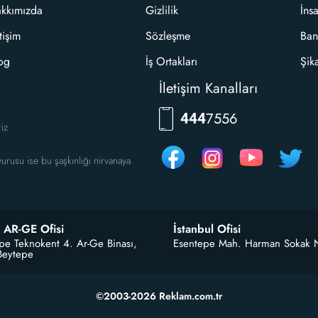
kkımızda
Gizlilik
İns
etişim
Sözleşme
Ban
og
İş Ortakları
Şik
İletişim Kanalları
7556
444
riz
urusu ise bu şaşkınlığı nirvanaya
 AR-GE Ofisi
İstanbul Ofisi
pe Teknokent 4. Ar-Ge Binası,
Esentepe Mah. Harman Sokak 
Beytepe
©2003-2026 Reklam.com.tr