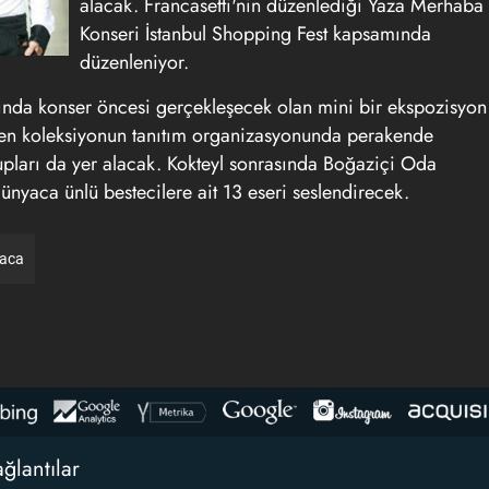
alacak. Francasetti'nin düzenlediği Yaza Merhaba
Konseri İstanbul Shopping Fest kapsamında
düzenleniyor.
nında konser öncesi gerçekleşecek olan mini bir ekspozisyon
tilen koleksiyonun tanıtım organizasyonunda perakende
upları da yer alacak. Kokteyl sonrasında Boğaziçi Oda
ünyaca ünlü bestecilere ait 13 eseri seslendirecek.
raca
ğlantılar