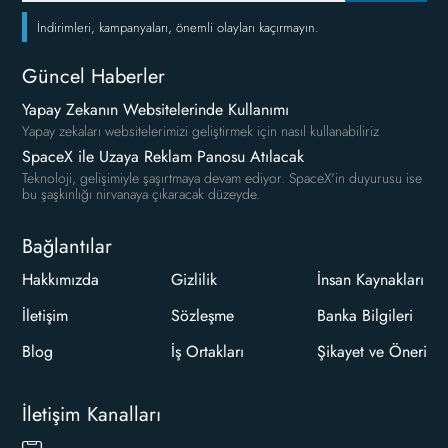
İndirimleri, kampanyaları, önemli olayları kaçırmayın.
Güncel Haberler
Yapay Zekanın Websitelerinde Kullanımı
Yapay zekaları websitelerimizi geliştirmek için nasıl kullanabiliriz
SpaceX ile Uzaya Reklam Panosu Atılacak
Teknoloji, gelişimiyle şaşırtmaya devam ediyor. SpaceX'in duyurusu ise
bu şaşkınlığı nirvanaya çıkaracak düzeyde.
Bağlantılar
Hakkımızda
Gizlilik
İnsan Kaynakları
İletişim
Sözleşme
Banka Bilgileri
Blog
İş Ortakları
Şikayet ve Öneri
İletişim Kanalları