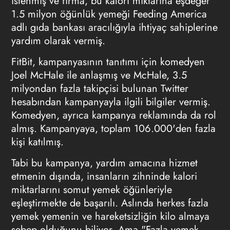
istenmiş ve firma, bu kalori miktarına eşdeğer
1.5 milyon öğünlük yemeği Feeding America
adlı gıda bankası aracılığıyla ihtiyaç sahiplerine
yardım olarak vermiş.
FitBit, kampanyasının tanıtımı için komedyen
Joel McHale ile anlaşmış ve McHale, 3.5
milyondan fazla takipçisi bulunan Twitter
hesabından kampanyayla ilgili bilgiler vermiş.
Komedyen, ayrıca kampanya reklamında da rol
almış. Kampanyaya, toplam 106.000'den fazla
kişi katılmış.
Tabi bu kampanya, yardım amacına hizmet
etmenin dışında, insanların zihninde kalori
miktarlarını somut yemek öğünleriyle
eşleştirmekte de başarılı. Aslında herkes fazla
yemek yemenin ve hareketsizliğin kilo almaya
sebep olduğunu biliyor. Ama "Fazla yemek,