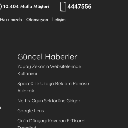
10.404 Mutlu Müşteri
444
RKLM
Hakkımızda
Otomasyon
İletişim
Güncel Haberler
ü
Yapay Zekanın Websitelerinde
Kullanımı
SpaceX ile Uzaya Reklam Panosu
Atılacak
i
Netflix Oyun Sektörüne Giriyor
n
Google Lens
Çin’in Dünyayı Kavuran E-Ticaret
Trendleri