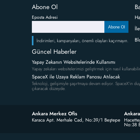
Abone Ol
Ba
Ha
Eposta Adresi
Abone Ol
İl
Bl
İndirimleri, kampanyaları, önemli olayları kaçırmayın.
Güncel Haberler
Yapay Zekanın Websitelerinde Kullanımı
Yapay zekaları websitelerimizi geliştirmek için nasıl kullanabili
SpaceX ile Uzaya Reklam Panosu Atılacak
Teknoloji, gelişimiyle şaşırtmaya devam ediyor. SpaceX'in duy
çıkaracak düzeyde.
Ankara Merkez Ofis
Ankara
Karaca Apt. Merhale Cad, No:39/1 Beştepe
Hacette
No:38 