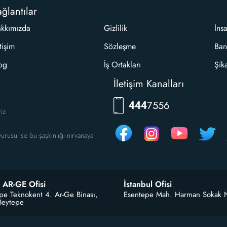
ğlantılar
kkımızda
Gizlilik
İns
etişim
Sözleşme
Ban
og
İş Ortakları
Şik
İletişim Kanalları
RKLM
444
riz
urusu ise bu şaşkınlığı nirvanaya
 AR-GE Ofisi
İstanbul Ofisi
pe Teknokent 4. Ar-Ge Binası,
Esentepe Mah. Harman Sokak 
Beytepe