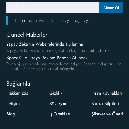
Abone Ol
İndirimleri, kampanyaları, önemli olayları kaçırmayın.
Güncel Haberler
Yapay Zekanın Websitelerinde Kullanımı
Yapay zekaları websitelerimizi geliştirmek için nasıl kullanabiliriz
SpaceX ile Uzaya Reklam Panosu Atılacak
Teknoloji, gelişimiyle şaşırtmaya devam ediyor. SpaceX'in duyurusu ise
bu şaşkınlığı nirvanaya çıkaracak düzeyde.
Bağlantılar
Hakkımızda
Gizlilik
İnsan Kaynakları
İletişim
Sözleşme
Banka Bilgileri
Blog
İş Ortakları
Şikayet ve Öneri