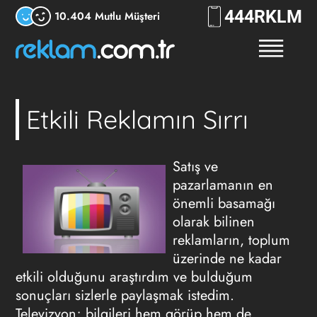
444
RKLM
10.404 Mutlu Müşteri
Etkili Reklamın Sırrı
Satış ve
pazarlamanın en
önemli basamağı
olarak bilinen
reklamların, toplum
üzerinde ne kadar
etkili olduğunu araştırdım ve bulduğum
sonuçları sizlerle paylaşmak istedim.
Televizyon; bilgileri hem görüp hem de