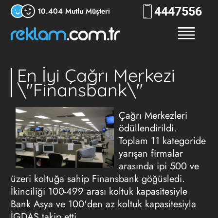
444
RKLM
10.404 Mutlu Müşteri
En İyi Çağrı Merkezi
\"Finansbank\"
Çağrı Merkezleri
ödüllendirildi.
Toplam 11 kategoride
yarışan firmalar
arasında ipi 500 ve
üzeri koltuğa sahip Finansbank göğüsledi.
İkinciliği 100-499 arası koltuk kapasitesiyle
Bank Asya ve 100'den az koltuk kapasitesiyla
İGDAŞ takip etti.