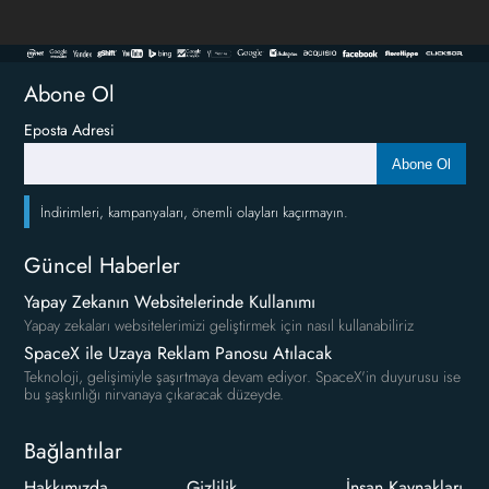
Abone Ol
Eposta Adresi
Abone Ol
İndirimleri, kampanyaları, önemli olayları kaçırmayın.
Güncel Haberler
Yapay Zekanın Websitelerinde Kullanımı
Yapay zekaları websitelerimizi geliştirmek için nasıl kullanabiliriz
SpaceX ile Uzaya Reklam Panosu Atılacak
Teknoloji, gelişimiyle şaşırtmaya devam ediyor. SpaceX'in duyurusu ise
bu şaşkınlığı nirvanaya çıkaracak düzeyde.
Bağlantılar
Hakkımızda
Gizlilik
İnsan Kaynakları