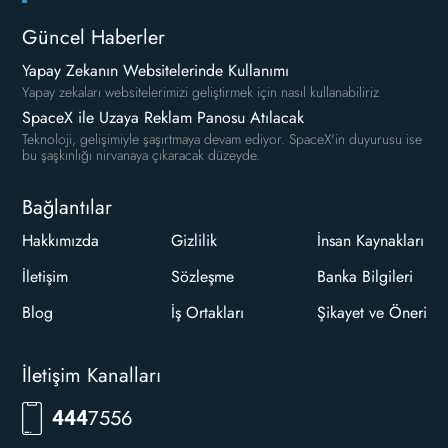
Güncel Haberler
Yapay Zekanın Websitelerinde Kullanımı
Yapay zekaları websitelerimizi geliştirmek için nasıl kullanabiliriz
SpaceX ile Uzaya Reklam Panosu Atılacak
Teknoloji, gelişimiyle şaşırtmaya devam ediyor. SpaceX'in duyurusu ise
bu şaşkınlığı nirvanaya çıkaracak düzeyde.
Bağlantılar
Hakkımızda
Gizlilik
İnsan Kaynakları
İletişim
Sözleşme
Banka Bilgileri
Blog
İş Ortakları
Şikayet ve Öneri
İletişim Kanalları
7556
444