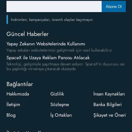
Abone Ol
İndirimleri, kampanyaları, önemli olayları kaçırmayın.
Güncel Haberler
Yapay Zekanın Websitelerinde Kullanımı
Yapay zekaları websitelerimizi geliştirmek için nasıl kullanabiliriz
SpaceX ile Uzaya Reklam Panosu Atılacak
Teknoloji, gelişimiyle şaşırtmaya devam ediyor. SpaceX'in duyurusu ise
bu şaşkınlığı nirvanaya çıkaracak düzeyde.
Bağlantılar
Hakkımızda
Gizlilik
İnsan Kaynakları
İletişim
Sözleşme
Banka Bilgileri
Blog
İş Ortakları
Şikayet ve Öneri