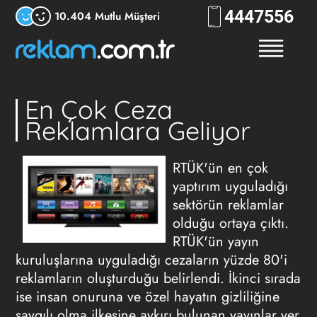
444
7556
10.404 Mutlu Müşteri
En Çok Ceza
Reklamlara Geliyor
RTÜK'ün en çok
yaptırım uyguladığı
sektörün reklamlar
olduğu ortaya çıktı.
RTÜK'ün yayın
kuruluşlarına uyguladığı cezaların yüzde 80'i
reklamların oluşturduğu belirlendi. İkinci sırada
ise insan onuruna ve özel hayatın gizliliğine
saygılı olma ilkesine aykırı bulunan yayınlar yer