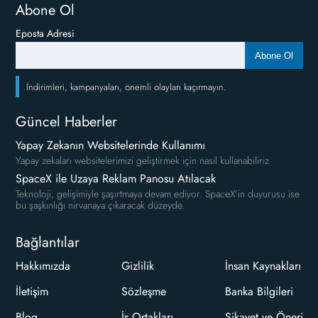
Abone Ol
Eposta Adresi
Abone Ol
İndirimleri, kampanyaları, önemli olayları kaçırmayın.
Güncel Haberler
Yapay Zekanın Websitelerinde Kullanımı
Yapay zekaları websitelerimizi geliştirmek için nasıl kullanabiliriz
SpaceX ile Uzaya Reklam Panosu Atılacak
Teknoloji, gelişimiyle şaşırtmaya devam ediyor. SpaceX'in duyurusu ise
bu şaşkınlığı nirvanaya çıkaracak düzeyde.
Bağlantılar
Hakkımızda
Gizlilik
İnsan Kaynakları
İletişim
Sözleşme
Banka Bilgileri
Blog
İş Ortakları
Şikayet ve Öneri