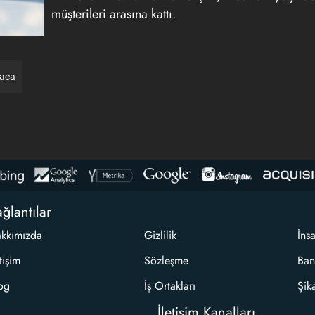
müşterileri arasına kattı.
raca
ğlantılar
kkımızda
Gizlilik
İns
etişim
Sözleşme
Ban
og
İş Ortakları
Şik
İletişim Kanalları