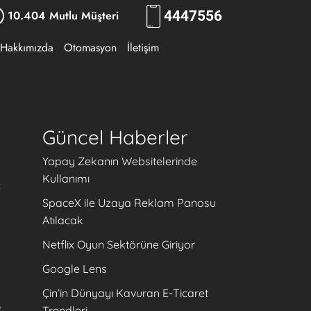
10.404 Mutlu Müşteri
444
7556
Hakkımızda
Otomasyon
İletişim
Güncel Haberler
Yapay Zekanın Websitelerinde
Kullanımı
i
SpaceX ile Uzaya Reklam Panosu
Atılacak
Netflix Oyun Sektörüne Giriyor
Google Lens
Çin’in Dünyayı Kavuran E-Ticaret
e
Trendleri