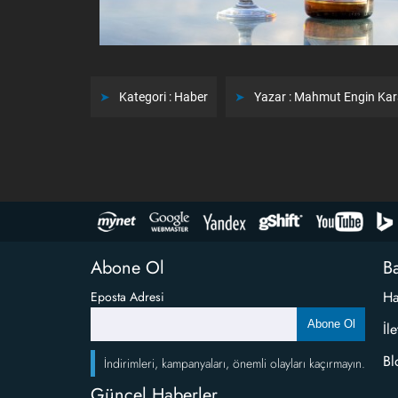
Kategori :
Haber
Yazar :
Mahmut Engin Ka
Abone Ol
Ba
Ha
Eposta Adresi
Abone Ol
İl
Bl
İndirimleri, kampanyaları, önemli olayları kaçırmayın.
Güncel Haberler