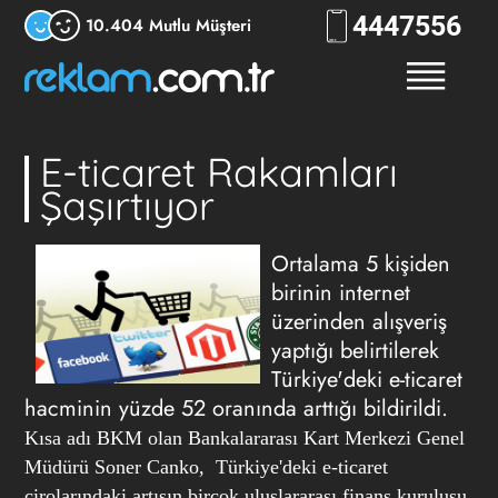
444
7556
10.404 Mutlu Müşteri
E-ticaret Rakamları
Şaşırtıyor
Ortalama 5 kişiden
birinin internet
üzerinden alışveriş
yaptığı belirtilerek
Türkiye'deki e-ticaret
hacminin yüzde 52 oranında arttığı bildirildi.
Kısa adı BKM olan
Bankalararası Kart Merkezi Genel
Müdürü Soner Canko, Türkiye'deki e-ticaret
cirolarındaki artışın birçok uluslararası finans kuruluşu