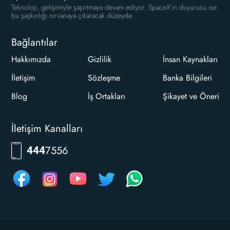
Teknoloji, gelişimiyle şaşırtmaya devam ediyor. SpaceX'in duyurusu ise
bu şaşkınlığı nirvanaya çıkaracak düzeyde.
Bağlantılar
Hakkımızda
Gizlilik
İnsan Kaynakları
İletişim
Sözleşme
Banka Bilgileri
Blog
İş Ortakları
Şikayet ve Öneri
İletişim Kanalları
7556
444