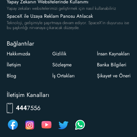
Yapay Zekanın Websitelerinde Kullanımı
Yapay zekaları websitelerimizi geliştirmek için nasıl kullanabiliriz
SpaceX ile Uzaya Reklam Panosu Atılacak
Teknoloji, gelişimiyle şaşırtmaya devam ediyor. SpaceX'in duyurusu ise
bu şaşkınlığı nirvanaya çıkaracak düzeyde.
Bağlantılar
Hakkımızda
Gizlilik
İnsan Kaynakları
İletişim
Sözleşme
Banka Bilgileri
Blog
İş Ortakları
Şikayet ve Öneri
İletişim Kanalları
7556
444