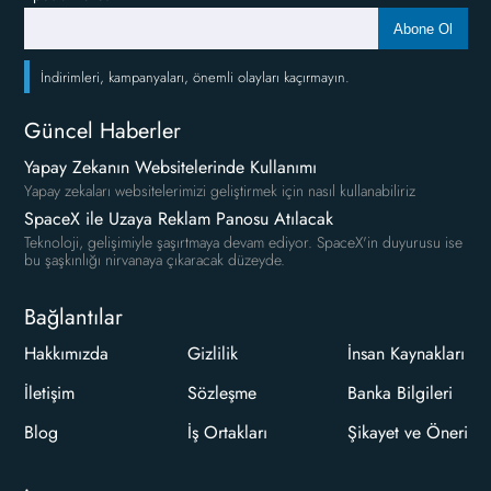
Abone Ol
İndirimleri, kampanyaları, önemli olayları kaçırmayın.
Güncel Haberler
Yapay Zekanın Websitelerinde Kullanımı
Yapay zekaları websitelerimizi geliştirmek için nasıl kullanabiliriz
SpaceX ile Uzaya Reklam Panosu Atılacak
Teknoloji, gelişimiyle şaşırtmaya devam ediyor. SpaceX'in duyurusu ise
bu şaşkınlığı nirvanaya çıkaracak düzeyde.
Bağlantılar
Hakkımızda
Gizlilik
İnsan Kaynakları
İletişim
Sözleşme
Banka Bilgileri
Blog
İş Ortakları
Şikayet ve Öneri